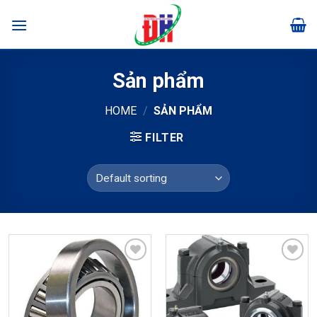
Skip
to
content
Sản phẩm
HOME
/
SẢN PHẨM
FILTER
Add to
Add to
wishlist
wishlist