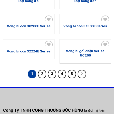
loạt hàng đôi
loạt hàng đơn
wishlist
wishlist
Vòng bi côn 30200E Series
Vòng bi côn 31300E Series
Add to
Add to
wishlist
wishlist
Vòng bi gối chặn Series
Vòng bi côn 32224E Series
Add to
Add to
UC200
wishlist
wishlist
1
2
3
4
5
Công Ty TNHH CÔNG THƯƠNG ĐỨC HÙNG
l
à đơn vị tiên