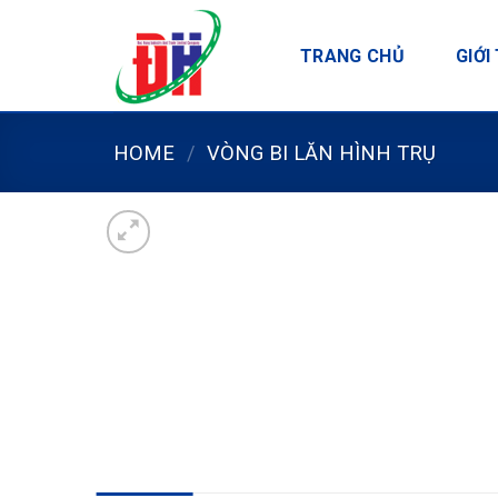
Skip
to
TRANG CHỦ
GIỚI
content
HOME
/
VÒNG BI LĂN HÌNH TRỤ