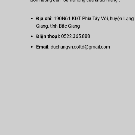
luôn hướng đến “Sự hài lòng của khách hàng”.
Địa chỉ:
190N61 KĐT Phía Tây Vôi, huyện Lạng
Giang, tỉnh Bắc Giang
Điện thoại:
0522.365.888
Email:
duchungvn.coltd@gmail.com