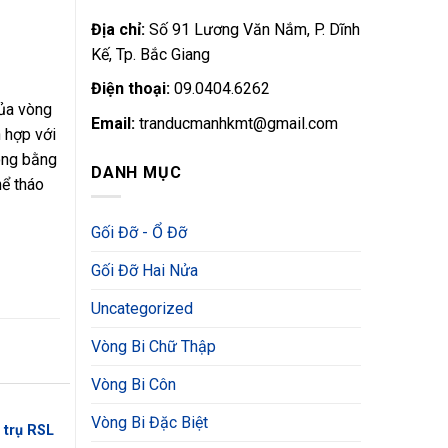
Địa chỉ:
Số 91 Lương Văn Nắm, P. Dĩnh
Kế, Tp. Bắc Giang
Điện thoại:
09.0404.6262
của vòng
Email:
tranducmanhkmt@gmail.com
h hợp với
ông bằng
DANH MỤC
hể tháo
Gối Đỡ - Ổ Đỡ
Gối Đỡ Hai Nửa
Uncategorized
Vòng Bi Chữ Thập
Vòng Bi Côn
Vòng Bi Đặc Biệt
 trụ RSL
Vòng bi lăn hình trụ NU
Vòng bi lăn h
Add to
Add to