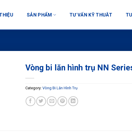
 THIỆU
SẢN PHẨM
TƯ VẤN KỸ THUÂT
TU
Vòng bi lăn hình trụ NN Serie
Add to
wishlist
Category:
Vòng Bi Lăn Hình Trụ