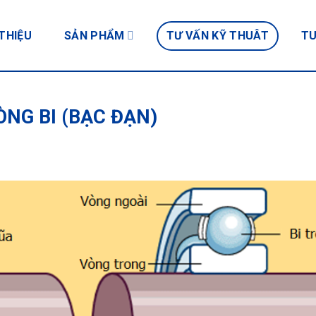
 THIỆU
SẢN PHẨM
TƯ VẤN KỸ THUÂT
TU
ÒNG BI (BẠC ĐẠN)