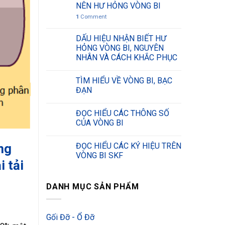
NÊN HƯ HỎNG VÒNG BI
1
Comment
DẤU HIỆU NHẬN BIẾT HƯ
HỎNG VÒNG BI, NGUYÊN
NHÂN VÀ CÁCH KHẮC PHỤC
TÌM HIỂU VỀ VÒNG BI, BẠC
ĐẠN
ĐỌC HIỂU CÁC THÔNG SỐ
CỦA VÒNG BI
ũng
ĐỌC HIỂU CÁC KÝ HIỆU TRÊN
VÒNG BI SKF
i tải
DANH MỤC SẢN PHẨM
Gối Đỡ - Ổ Đỡ