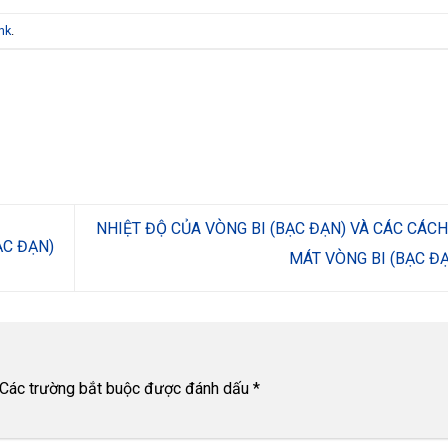
nk
.
NHIỆT ĐỘ CỦA VÒNG BI (BẠC ĐẠN) VÀ CÁC CÁC
ẠC ĐẠN)
MÁT VÒNG BI (BẠC Đ
Các trường bắt buộc được đánh dấu
*