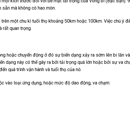
với mọi kích thước đối với bề mặt tải trọng của Vòng bi (Bạc đạn).
nh sẵn mà không có hao mòn.
a trên một chu kì tuổi thọ khoảng 50km hoặc 100km. Việc chú ý đ
 rất quan trọng.
 trọng hoặc chuyển động ở đó sự biến dạng xảy ra sớm lên bi lăn 
ến dạng này có thể gây ra bởi tải trọng quá lớn hoặc bởi sự va c
n quá trình vận hành và tuổi thọ của nó.
uộc vào loại ứng dụng, hoặc mức độ dao động, va chạm: