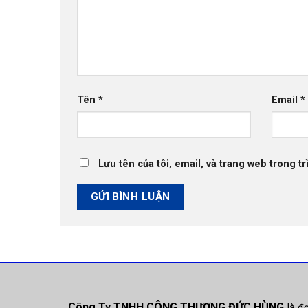
Tên
*
Email
*
Lưu tên của tôi, email, và trang web trong tr
Công Ty TNHH CÔNG THƯƠNG ĐỨC HÙNG
l
à đ