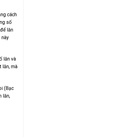
ằng cách
ổng số
 để lăn
g này
ố lăn và
t lăn, mà
bi (Bạc
 lăn,