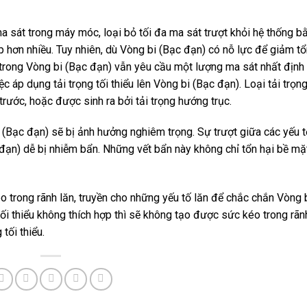
sát trong máy móc, loại bỏ tối đa ma sát trượt khỏi hệ thống b
p hơn nhiều. Tuy nhiên, dù Vòng bi (Bạc đạn) có nỗ lực để giảm t
n trong Vòng bi (Bạc đạn) vẫn yêu cầu một lượng ma sát nhất định
ệc áp dụng tải trọng tối thiểu lên Vòng bi (Bạc đạn). Loại tải trọn
trước, hoặc được sinh ra bởi tải trọng hướng trục.
bi (Bạc đạn) sẽ bị ảnh hưởng nghiêm trọng. Sự trượt giữa các yếu t
 đạn) dễ bị nhiễm bẩn. Những vết bẩn này không chỉ tổn hại bề mặ
kéo trong rãnh lăn, truyền cho những yếu tố lăn để chắc chắn Vòng 
tối thiểu không thích hợp thì sẽ không tạo được sức kéo trong rãnh
tối thiểu.