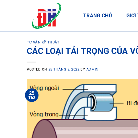
Skip
to
TRANG CHỦ
GIỚI
content
TƯ VẤN KỸ THUÂT
CÁC LOẠI TẢI TRỌNG CỦA V
POSTED ON
25 THÁNG 2, 2022
BY
ADMIN
25
Th2