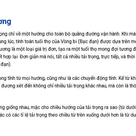
ương
trọng chỉ về một hướng cho toàn bộ quãng đường vận hành. Khi mà
ùng lúc, tính toán tuổi thọ của Vòng bi (Bạc đạn) được dựa trên m
đương là một loại giá trị đơn, tạo ra một tuổi thọ mong đợi tương 
 hợp lại. Đơn giản mà nói, tất cả nhiều tải trọng, trực tiếp, và thời
 đạn).
ọng tĩnh từ mọi hướng, cũng như là các chuyển động tĩnh. Kể từ khi
đương xét đến không chỉ nhiều tải trọng khác nhau, mà còn là thờ
rọng giống nhau, mặc cho chiều hướng của tải trọng ra sao (từ dưới 
c có các tỉ lệ tải trọng theo chiều từ trên xuống dưới hơn là từ dư