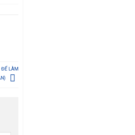
H ĐỂ LÀM
ẠN)